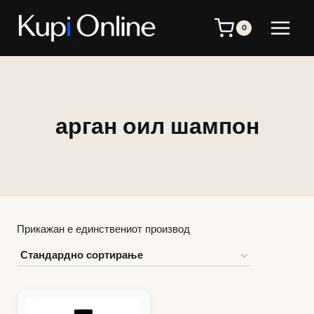
Skip
to
0
content
арган оил шампон
Прикажан е единствениот производ