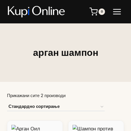
Skip
to
0
content
арган шампон
Прикажани сите 2 производи