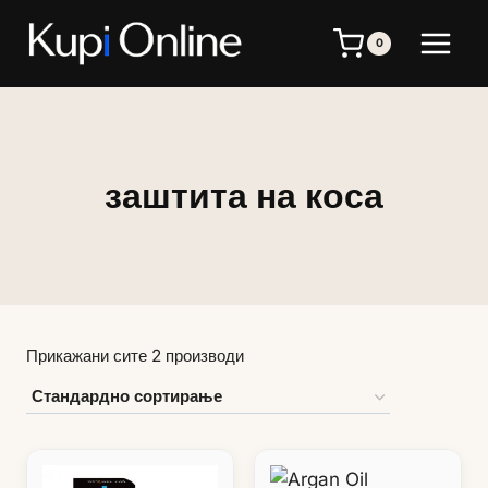
Skip
to
0
content
заштита на коса
Прикажани сите 2 производи