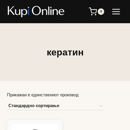
Skip
to
0
content
кератин
Прикажан е единствениот производ