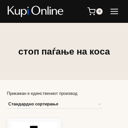
Skip
to
0
content
стоп паѓање на коса
Прикажан е единствениот производ